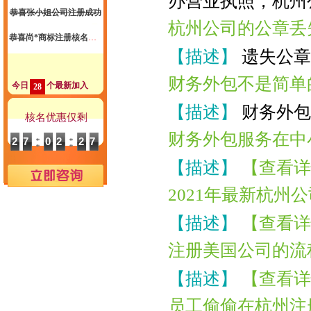
办营业执照，杭州
恭喜尚*商标注册核名成功
杭州公司的公章丢
恭喜尚先生代账2年送一季度代理记账
【描述】
遗失公章
恭喜郑总公司注册成功
财务外包不是简单
今日
个最新加入
28
恭喜惠*咨询公司注销成功
【描述】
财务外包
恭喜杭州**科技核名成功
核名优惠仅剩
财务外包服务在中
恭喜祝小姐 签约公司注册
27
02
26
恭喜汪*公司签约代账
【描述】
【查看详
恭喜杭州*贸易有限公司合规成功
2021年最新杭州
恭喜孙总公司高新申报成功
【描述】
【查看详
恭喜元*商贸商标注册核名成功
注册美国公司的流
恭喜杭州飞*科技代账1年
【描述】
【查看详
恭喜冯总公司注册成功
员工偷偷在杭州注