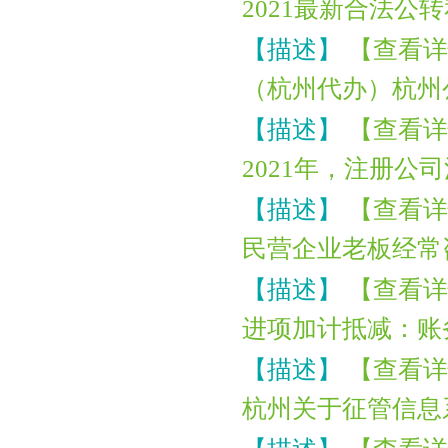
2021最新合法公
恭喜杭州*贸易签约公司注册
【描述】
【查看详
恭喜六*贸易成功代账
（杭州代办）杭州
恭喜吴女士个税合规签单
【描述】
【查看详
恭喜著*生物科技高新申报成功
2021年，注册公
恭喜张小姐公司注册成功
恭喜尚*商标注册核名成功
【描述】
【查看详
恭喜尚先生代账2年送一季度代理记账
民营企业老板经常
恭喜郑总公司注册成功
【描述】
【查看详
恭喜惠*咨询公司注销成功
进项加计抵减：账
恭喜杭州**科技核名成功
【描述】
【查看详
恭喜祝小姐 签约公司注册
杭州关于征管信息
恭喜汪*公司签约代账