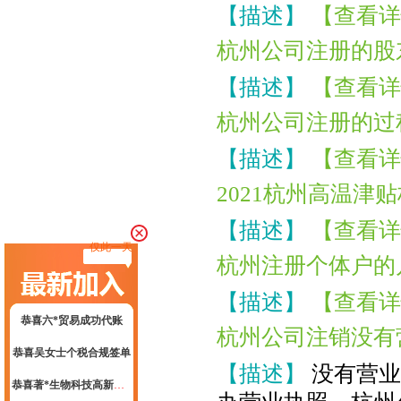
【描述】
【查看详
恭喜杭州**文化传媒有限合规成功
杭州公司注册的股
恭喜杭州**网络科技高新申报成功
【描述】
【查看详
恭喜张总核名成功
杭州公司注册的过
恭喜云*商标注册核名成功
【描述】
【查看详
恭喜杭州科*科技代账2年
2021杭州高温津
恭喜陈总公司注册成功
恭喜闻*餐饮注销成功
【描述】
【查看详
仅此一天
恭喜杭州*贸易签约公司注册
杭州注册个体户的
恭喜六*贸易成功代账
【描述】
【查看详
恭喜吴女士个税合规签单
杭州公司注销没有
恭喜著*生物科技高新申报成功
【描述】
没有营业
恭喜张小姐公司注册成功