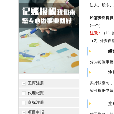
法人、股东、
恭喜郭总 签约公司注册
恭喜杭州**网络科技公司核名成功
所需资料提供
恭喜黄总签约公司注册
(一个)
注意：
（1）
恭喜**米餐饮成功代账
（2）外资自
恭喜杭州**文化传媒有限合规成功
经
恭喜杭州**网络科技高新申报成功
恭喜张总核名成功
分为前置审批
恭喜云*商标注册核名成功
注
恭喜杭州科*科技代账2年
实行认缴制，
工商注册
恭喜陈总公司注册成功
智可根据申请
代理记账
恭喜闻*餐饮注销成功
商标注册
注
恭喜杭州*贸易签约公司注册
项目申报