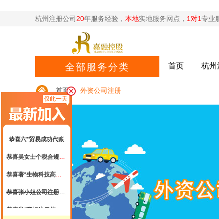
恭喜杭州**网络科技高新申报成功
杭州注册公司
20
年服务经验，
本地
实地服务网点，
1对1
专业
恭喜张总核名成功
恭喜云*商标注册核名成功
恭喜杭州科*科技代账2年
全部服务分类
首页
杭州
恭喜陈总公司注册成功
首页
>
外资公司注册
恭喜闻*餐饮注销成功
仅此一天
恭喜杭州*贸易签约公司注册
恭喜六*贸易成功代账
恭喜吴女士个税合规签单
恭喜著*生物科技高新申报成功
恭喜张小姐公司注册成功
恭喜尚*商标注册核名成功