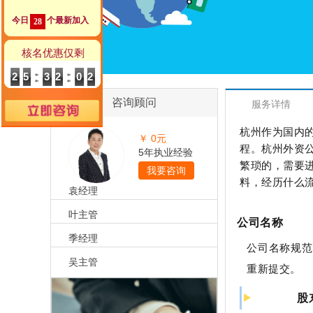
恭喜尚先生代账2年送一季度代理记账
今日
个最新加入
28
恭喜郑总公司注册成功
核名优惠仅剩
恭喜惠*咨询公司注销成功
25
32
02
恭喜杭州**科技核名成功
咨询顾问
恭喜祝小姐 签约公司注册
服务详情
恭喜汪*公司签约代账
杭州作为国内
￥
0
元
程。杭州外资
5年执业经验
恭喜杭州*贸易有限公司合规成功
繁琐的，需要
我要咨询
恭喜孙总公司高新申报成功
料，经历什么
袁经理
恭喜元*商贸商标注册核名成功
叶主管
公司名称
恭喜杭州飞*科技代账1年
季经理
公司名称规范
恭喜冯总公司注册成功
吴主管
重新提交。
恭喜月*有限公司注销成功
股
恭喜杭州**科技公司核名成功