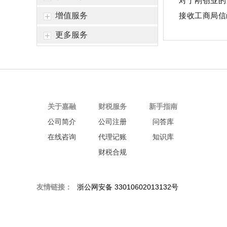
对于刚创业的
恭喜六*贸易成功代账
接收工商局信
增值服务
恭喜吴女士个税合规签单
更多服务
恭喜著*生物科技高新申报成功
恭喜张小姐公司注册成功
恭喜尚*商标注册核名成功
恭喜尚先生代账2年送一季度代理记账
关于嘉融
财税服务
新手指南
恭喜郑总公司注册成功
公司简介
公司注册
问答库
恭喜惠*咨询公司注销成功
在线咨询
代理记账
知识库
恭喜杭州**科技核名成功
财税合规
恭喜祝小姐 签约公司注册
恭喜汪*公司签约代账
友情链接：
浙公网安备 33010602013132号
恭喜杭州*贸易有限公司合规成功
恭喜孙总公司高新申报成功