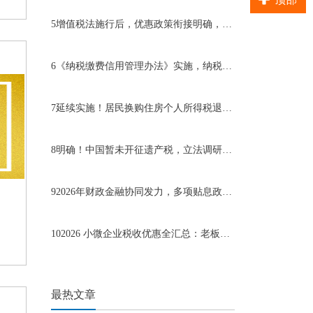
5
增值税法施行后，优惠政策衔接明确，小规模纳税人受益显著
6
《纳税缴费信用管理办法》实施，纳税信用成为企业无形资产
7
延续实施！居民换购住房个人所得税退税政策明确至2027年底
8
明确！中国暂未开征遗产税，立法调研工作有序推进
9
2026年财政金融协同发力，多项贴息政策支持中小微企业发展
10
2026 小微企业税收优惠全汇总：老板一算就懂，能省多少
最热文章