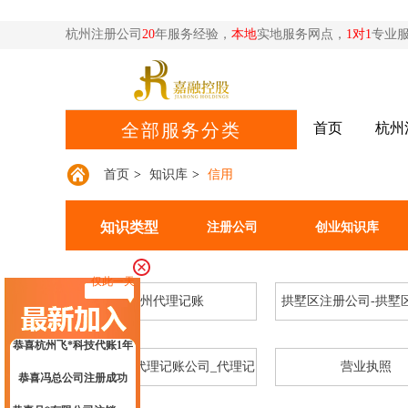
恭喜尚先生代账2年送一季度代理记账
杭州注册公司
20
年服务经验，
本地
实地服务网点，
1对1
专业
恭喜郑总公司注册成功
恭喜惠*咨询公司注销成功
首页
杭州
全部服务分类
恭喜杭州**科技核名成功
恭喜祝小姐 签约公司注册
首页
>
知识库
>
信用
恭喜汪*公司签约代账
知识类型
恭喜杭州*贸易有限公司合规成功
注册公司
创业知识库
恭喜孙总公司高新申报成功
仅此一天
恭喜元*商贸商标注册核名成功
杭州代理记账
拱墅区注册公司-拱墅
恭喜杭州飞*科技代账1年
司
恭喜冯总公司注册成功
代理记账_代理记账公司_代理记
营业执照
恭喜月*有限公司注销成功
账多少钱_代理记账合同-嘉融_