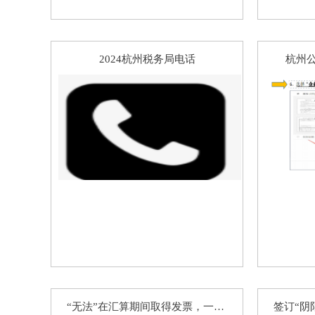
恭喜孙总公司高新申报成功
恭喜元*商贸商标注册核名成功
2024杭州税务局电话
杭州
恭喜杭州飞*科技代账1年
恭喜冯总公司注册成功
恭喜月*有限公司注销成功
恭喜杭州**科技公司核名成功
恭喜郭总 签约公司注册
“无法”在汇算期间取得发票，一定需要做纳税调增吗？