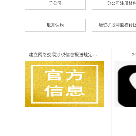
恭喜杭州*贸易签约公司注册
子公司
分公司注册材
恭喜六*贸易成功代账
恭喜吴女士个税合规签单
股东认购
增资扩股与股权转
恭喜著*生物科技高新申报成功
恭喜张小姐公司注册成功
建立网络交易涉税信息报送规定成为主要经济体加强平台经济税收征管的重要举措
2
恭喜尚*商标注册核名成功
恭喜尚先生代账2年送一季度代理记账
恭喜郑总公司注册成功
恭喜惠*咨询公司注销成功
恭喜杭州**科技核名成功
恭喜祝小姐 签约公司注册
恭喜汪*公司签约代账
恭喜杭州*贸易有限公司合规成功