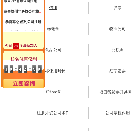
恭喜杭州**科技公司核名成功
信用
发票
杭州代理记账
恭喜郭总 签约公司注册
恭喜杭州**网络科技公司核名成功
养老金
物业公司
恭喜黄总签约公司注册
今日
个最新加入
28
恭喜**米餐饮成功代账
食品公司
公积金
恭喜杭州**文化传媒有限合规成功
核名优惠仅剩
恭喜杭州**网络科技高新申报成功
30
42
58
商标使用时长
红字发票
恭喜张总核名成功
恭喜云*商标注册核名成功
iPhoneX
增值税发票开具
恭喜杭州科*科技代账2年
恭喜陈总公司注册成功
注册外资公司条件
公司章程作用
恭喜闻*餐饮注销成功