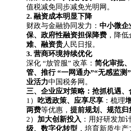
值税减免同步减免光明网。
恭喜闻*餐饮注销成功
2. 融资成本明显下降
恭喜杭州*贸易签约公司注册
财政与金融协同发力：
中小微企
恭喜六*贸易成功代账
保、政府性融资担保降费
，降低
恭喜吴女士个税合规签单
难、融资贵
人民日报。
恭喜著*生物科技高新申报成功
3. 营商环境持续优化
恭喜张小姐公司注册成功
深化 “放管服” 改革：
简化审批
管、推行 “一网通办”“无感监测”
恭喜尚*商标注册核名成功
业活力
中国税务网。
恭喜尚先生代账2年送一季度代理记账
三、企业应对策略：抢抓机遇、
恭喜郑总公司注册成功
1）
吃透政策、应享尽享
：梳理
恭喜惠*咨询公司注销成功
两费
等优惠，
提前规划、规范归
恭喜杭州**科技核名成功
2）
加大创新投入
：用好研发加
恭喜祝小姐 签约公司注册
级、数字化转型
，培育新质生产