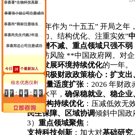
恭喜张小姐公司注册成功
恭喜尚*商标注册核名成功
2026 年作为 “十五五” 开局之
恭喜尚先生代账2年送一季度代理记账
度加力、结构优化、注重实效”
恭喜郑总公司注册成功
度只增不减、重点领域只强不弱
恭喜惠*咨询公司注销成功
生、防风险 **中国政府网。对
恭喜杭州**科技核名成功
放、发展环境持续优化
的一年。
今日
个最新加入
28
恭喜祝小姐 签约公司注册
一、积极财政政策核心：扩支出
核名优惠仅剩
1）
总量适度扩张
：2026 年
恭喜汪*公司签约代账
合理水平，
确保稳就业、稳企业
17
44
39
恭喜杭州*贸易有限公司合规成功
2）
结构持续优化
：压减低效无
恭喜孙总公司高新申报成功
民生保障、区域协调
倾斜中国政
恭喜元*商贸商标注册核名成功
3）
重点领域聚焦
：
恭喜杭州飞*科技代账1年
支持科技创新
：加大对
基础研究