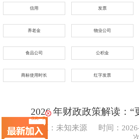
恭喜黄总签约公司注册
信用
发票
杭州代理记账
恭喜**米餐饮成功代账
恭喜杭州**文化传媒有限合规成功
养老金
物业公司
恭喜杭州**网络科技高新申报成功
恭喜张总核名成功
食品公司
公积金
恭喜云*商标注册核名成功
恭喜杭州科*科技代账2年
商标使用时长
红字发票
恭喜陈总公司注册成功
恭喜闻*餐饮注销成功
恭喜杭州*贸易签约公司注册
2026 年财政政策解读：
恭喜六*贸易成功代账
仅此一天
恭喜吴女士个税合规签单
来源：未知来源
时间：2026-0
恭喜著*生物科技高新申报成功