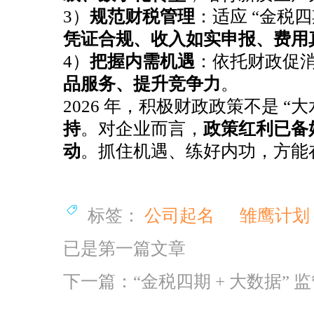
恭喜汪*公司签约代账
3）
规范财税管理
：适应 “金税四
恭喜杭州*贸易有限公司合规成功
凭证合规、收入如实申报、费用
4）
把握内需机遇
：依托财政促
恭喜孙总公司高新申报成功
品服务、提升竞争力
。
恭喜元*商贸商标注册核名成功
2026 年，积极财政政策不是 “
恭喜杭州飞*科技代账1年
持
。对企业而言，
政策红利已备
恭喜冯总公司注册成功
动
。抓住机遇、练好内功，方能
恭喜月*有限公司注销成功
恭喜杭州**科技公司核名成功
恭喜郭总 签约公司注册
标签：
公司起名
雏鹰计划
已是第一篇文章
下一篇：“金税四期 + 大数据” 