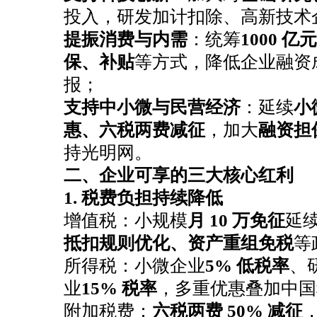
恭喜冯总公司注册成功
投入，研发加计扣除、高新技术
恭喜月*有限公司注销成功
提振消费与内需
：统筹
1000 
恭喜杭州**科技公司核名成功
保、补贴
等方式，降低企业融资
报；
恭喜郭总 签约公司注册
支持中小微与民营经济
：延续
小
恭喜杭州**网络科技公司核名成功
惠、六税两费减征
，加大
融资担
恭喜黄总签约公司注册
持光明网。
恭喜**米餐饮成功代账
二、企业可享的三大核心红利
恭喜杭州**文化传媒有限合规成功
1. 税费负担持续降低
恭喜杭州**网络科技高新申报成功
增值税：小规模
月 10 万免征
延续
恭喜张总核名成功
抵扣规则优化、资产重组免税
等
恭喜云*商标注册核名成功
所得税：小微企业
5% 低税率
、
业
15% 税率
，多重优惠叠加中国
恭喜杭州科*科技代账2年
附加税费：
六税两费 50% 减征
恭喜陈总公司注册成功