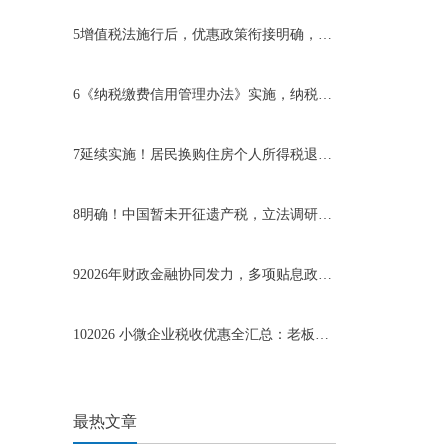
5
增值税法施行后，优惠政策衔接明确，小规模纳税人受益显著
6
《纳税缴费信用管理办法》实施，纳税信用成为企业无形资产
7
延续实施！居民换购住房个人所得税退税政策明确至2027年底
8
明确！中国暂未开征遗产税，立法调研工作有序推进
9
2026年财政金融协同发力，多项贴息政策支持中小微企业发展
10
2026 小微企业税收优惠全汇总：老板一算就懂，能省多少
最热文章