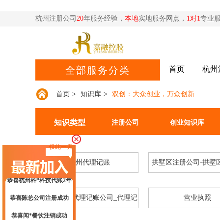
杭州注册公司
20
年服务经验，
本地
实地服务网点，
1对1
专业
恭喜杭州**网络科技公司核名成功
恭喜黄总签约公司注册
首页
杭州
全部服务分类
恭喜**米餐饮成功代账
首页
>
知识库
>
双创：大众创业，万众创新
恭喜杭州**文化传媒有限合规成功
恭喜杭州**网络科技高新申报成功
知识类型
注册公司
创业知识库
恭喜张总核名成功
仅此一天
恭喜云*商标注册核名成功
杭州代理记账
拱墅区注册公司-拱墅
恭喜杭州科*科技代账2年
司
恭喜陈总公司注册成功
代理记账_代理记账公司_代理记
营业执照
恭喜闻*餐饮注销成功
账多少钱_代理记账合同-嘉融_