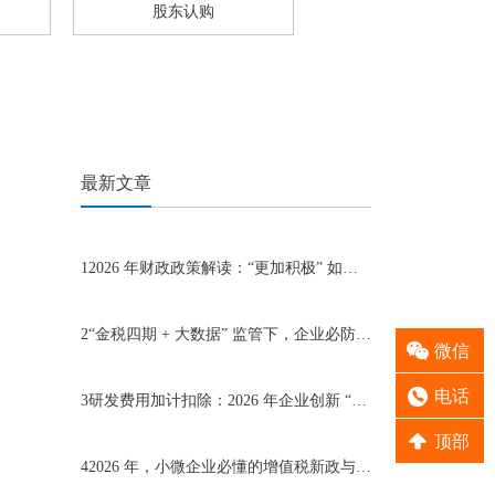
股东认购
最新文章
1
2026 年财政政策解读：“更加积极” 如何为企业赋能
2
“金税四期 + 大数据” 监管下，企业必防的 5 大财税风险
微信
电话
3
研发费用加计扣除：2026 年企业创新 “最实在的税收红包”
顶部
4
2026 年，小微企业必懂的增值税新政与风险点