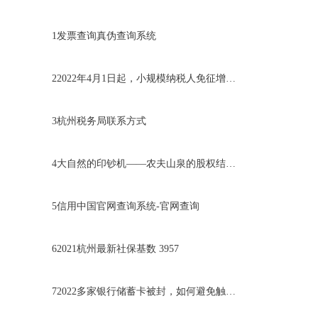
1
发票查询真伪查询系统
2
2022年4月1日起，小规模纳税人免征增值税
3
杭州税务局联系方式
4
大自然的印钞机——农夫山泉的股权结构分析
5
信用中国官网查询系统-官网查询
6
2021杭州最新社保基数 3957
7
2022多家银行储蓄卡被封，如何避免触发风控？