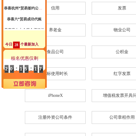
恭喜杭州*贸易签约公司注册
信用
发票
杭州代理记账
恭喜六*贸易成功代账
恭喜吴女士个税合规签单
养老金
物业公司
恭喜著*生物科技高新申报成功
今日
个最新加入
28
恭喜张小姐公司注册成功
食品公司
公积金
恭喜尚*商标注册核名成功
核名优惠仅剩
恭喜尚先生代账2年送一季度代理记账
20
15
16
商标使用时长
红字发票
恭喜郑总公司注册成功
恭喜惠*咨询公司注销成功
iPhoneX
增值税发票开具
恭喜杭州**科技核名成功
恭喜祝小姐 签约公司注册
注册外资公司条件
公司章程作用
恭喜汪*公司签约代账
恭喜杭州*贸易有限公司合规成功