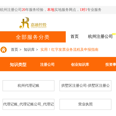
杭州注册公司
20
年服务经验，
本地
实地服务网点，
1对1
专业服务
首页
杭州注册公司
全部服务分类
首页
>
知识库
>
实用！红字发票业务流程及申报指南
知识类型
注册公司
创业知识库
投资
杭州代理记账
拱墅区注册公司-拱墅区注册公
司
代理记账_代理记账公司_代理记
营业执照
账多少钱_代理记账合同-嘉融_