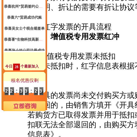
面证明、折让的需要有折让协议
恭喜六*贸易成功代账
恭喜吴女士个税合规签单
二、红字发票的开具流程
恭喜著*生物科技高新申报成功
（一）增值税专用发票红冲
恭喜张小姐公司注册成功
恭喜尚*商标注册核名成功
1、增值税专用发票未抵扣
恭喜尚先生代账2年送一季度代理记账
发票未抵扣时，红字信息表根据
今日
个最新加入
28
申请。
恭喜郑总公司注册成功
核名优惠仅剩
恭喜惠*咨询公司注销成功
22
33
22
若开具的发票尚未交付购买方或
恭喜杭州**科技核名成功
联退回的，由销售方填开《开具
恭喜祝小姐 签约公司注册
若购货方已取得发票并用于抵扣
恭喜汪*公司签约代账
扣联无法全部退回的，由购买方
恭喜杭州*贸易有限公司合规成功
信息表》。