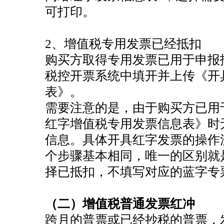
可打印。
恭喜云*商标注册核名成功
恭喜杭州科*科技代账2年
2、增值税专用发票已经抵扣
恭喜陈总公司注册成功
购买方取得专用发票已用于申报
恭喜闻*餐饮注销成功
税控开票系统中填开并上传《开
恭喜杭州*贸易签约公司注册
表》。
需要注意的是，由于购买方已用
恭喜六*贸易成功代账
红字增值税专用发票信息表》时
恭喜吴女士个税合规签单
信息。具体开具红字发票的操作
恭喜著*生物科技高新申报成功
个步骤基本相同，唯一的区别就
恭喜张小姐公司注册成功
择已抵扣，不填写对应的蓝字专
恭喜尚*商标注册核名成功
恭喜尚先生代账2年送一季度代理记账
（二）增值税普通发票红冲
恭喜郑总公司注册成功
跨月的普票或已经抄税的普票，