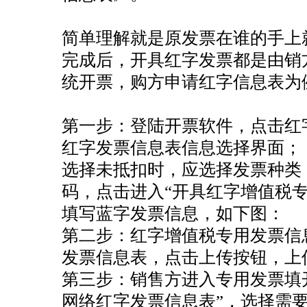
恭喜孙总公司高新申报成功
恭喜元*商贸商标注册核名成功
简单理解就是原发票在谁的手上
完成后，开具红字发票都是由销
恭喜杭州飞*科技代账1年
统开票，购方申请红字信息表为
恭喜冯总公司注册成功
恭喜月*有限公司注销成功
第一步：登陆开票软件，点击红
恭喜杭州**科技公司核名成功
红字发票信息表信息选择界面；
恭喜郭总 签约公司注册
选择未抵扣时，应选择发票种类
恭喜杭州**网络科技公司核名成功
码，点击进入“开具红字增值税
恭喜黄总签约公司注册
填写蓝字发票信息，如下图：
恭喜**米餐饮成功代账
第二步：红字增值税专用发票信
发票信息表，点击上传按钮，上
恭喜杭州**文化传媒有限合规成功
第三步：销售方进入专用发票填开
恭喜杭州**网络科技高新申报成功
网络红字发票信息表”，选择需
恭喜张总核名成功