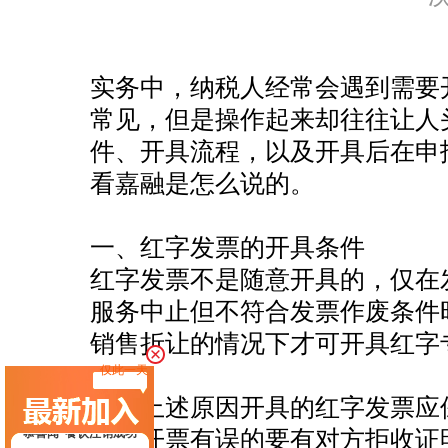
恭喜杭州**网络科技公司核名成功
实务中，纳税人经常会遇到需要
常见，但是操作起来却往往让人
恭喜黄总签约公司注册
件、开具流程，以及开具后在申
恭喜**米餐饮成功代账
看嘉融是怎么说的。
恭喜杭州**文化传媒有限合规成功
恭喜杭州**网络科技高新申报成功
一、红字发票的开具条件
恭喜张总核名成功
红字发票不是随意开具的，仅在
恭喜云*商标注册核名成功
服务中止但不符合发票作废条件
恭喜杭州科*科技代账2年
销售折让的情况下才可开具红字
恭喜陈总公司注册成功
仅此一天
由于上述原因开具的红字发票应
恭喜闻*餐饮注销成功
如，开票有误的要有对方拒收证
恭喜杭州*贸易签约公司注册