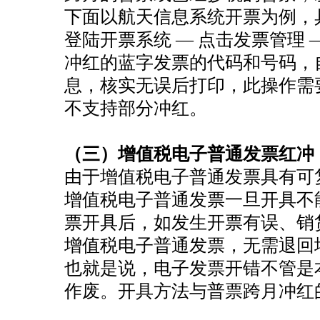
恭喜惠*咨询公司注销成功
下面以航天信息系统开票为例，
登陆开票系统 — 点击发票管理 —
恭喜杭州**科技核名成功
冲红的蓝字发票的代码和号码，
恭喜祝小姐 签约公司注册
息，核实无误后打印，此操作需
恭喜汪*公司签约代账
不支持部分冲红。
恭喜杭州*贸易有限公司合规成功
恭喜孙总公司高新申报成功
（三）增值税电子普通发票红冲
恭喜元*商贸商标注册核名成功
由于增值税电子普通发票具有可
恭喜杭州飞*科技代账1年
增值税电子普通发票一旦开具不
恭喜冯总公司注册成功
票开具后，如发生开票有误、销
增值税电子普通发票，无需退回
恭喜月*有限公司注销成功
也就是说，电子发票开错不管是
恭喜杭州**科技公司核名成功
作废。开具方法与普票跨月冲红
恭喜郭总 签约公司注册