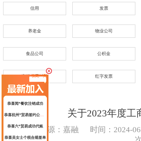
信用
发票
恭喜黄总签约公司注册
杭州代理记账
恭喜**米餐饮成功代账
养老金
物业公司
恭喜杭州**文化传媒有限合规成功
恭喜杭州**网络科技高新申报成功
食品公司
公积金
恭喜张总核名成功
恭喜云*商标注册核名成功
仅此一天
商标使用时长
红字发票
恭喜杭州科*科技代账2年
恭喜陈总公司注册成功
恭喜闻*餐饮注销成功
关于2023年度
恭喜杭州*贸易签约公司注册
恭喜六*贸易成功代账
来源：嘉融
时间：2024-06-0
恭喜吴女士个税合规签单