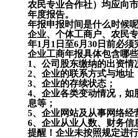
农民专业合作社）均应向
恭喜冯总公司注册成功
年度报告。
恭喜月*有限公司注销成功
年报申报时间是什么时候
企业、个体工商户、农民
恭喜杭州**科技公司核名成功
年1月1日至6月30日
前必须
恭喜郭总 签约公司注册
企业工商年报具体包含哪
恭喜杭州**网络科技公司核名成功
1、公司股东缴纳的出资情
恭喜黄总签约公司注册
2、企业的联系方式与地址
恭喜**米餐饮成功代账
3、企业的存续状态；
恭喜杭州**文化传媒有限合规成功
4、企业各类变动情况，如
恭喜杭州**网络科技高新申报成功
息等；
恭喜张总核名成功
5、企业网站及从事网络经
6、企业从业人数、财务信
恭喜云*商标注册核名成功
提醒！企业未按照规定进
恭喜杭州科*科技代账2年