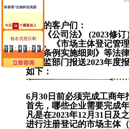
恭喜著*生物科技高新申报成功
恭喜张小姐公司注册成功
嘉融的客户们：
恭喜尚*商标注册核名成功
今日
个最新加入
28
根据《公司法》 (2023
恭喜尚先生代账2年送一季度代理记账
核名优惠仅剩
例》、《市场主体登记管
恭喜郑总公司注册成功
12
41
25
管理条例实施细则》等法
恭喜惠*咨询公司注销成功
向市监部门报送2023年
恭喜杭州**科技核名成功
如下
：
恭喜祝小姐 签约公司注册
恭喜汪*公司签约代账
6月30日前必须完成工商年
恭喜杭州*贸易有限公司合规成功
首先，哪些企业需要完成
恭喜孙总公司高新申报成功
凡是在
2023年12月31
恭喜元*商贸商标注册核名成功
进行注册登记的市场主体
恭喜杭州飞*科技代账1年