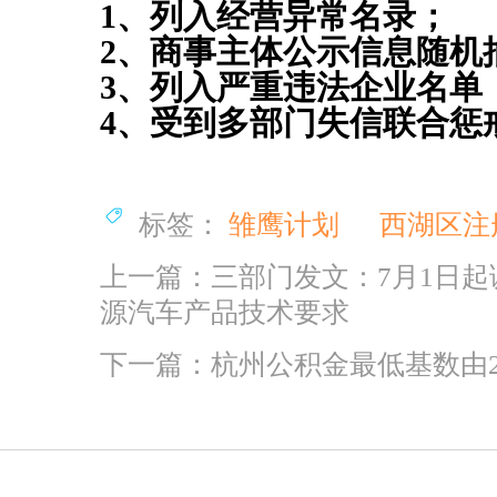
1、列入经营异常名录；
恭喜陈总公司注册成功
2、商事主体公示信息随机
恭喜闻*餐饮注销成功
3、列入严重违法企业名单
恭喜杭州*贸易签约公司注册
4、受到多部门失信联合惩
恭喜六*贸易成功代账
恭喜吴女士个税合规签单
恭喜著*生物科技高新申报成功
标签：
雏鹰计划
西湖区注
恭喜张小姐公司注册成功
上一篇：三部门发文：7月1日起
恭喜尚*商标注册核名成功
源汽车产品技术要求
恭喜尚先生代账2年送一季度代理记账
下一篇：杭州公积金最低基数由22
恭喜郑总公司注册成功
恭喜惠*咨询公司注销成功
恭喜杭州**科技核名成功
恭喜祝小姐 签约公司注册