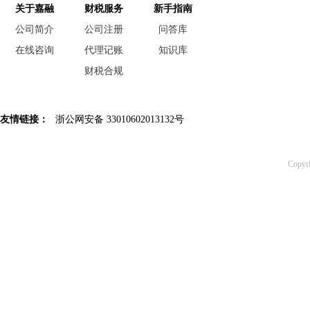
关于嘉融
财税服务
新手指南
恭喜汪*公司签约代账
公司简介
公司注册
问答库
恭喜杭州*贸易有限公司合规成功
在线咨询
代理记账
知识库
财税合规
恭喜孙总公司高新申报成功
恭喜元*商贸商标注册核名成功
友情链接：
浙公网安备 33010602013132号
恭喜杭州飞*科技代账1年
恭喜冯总公司注册成功
Copy
恭喜月*有限公司注销成功
恭喜杭州**科技公司核名成功
恭喜郭总 签约公司注册